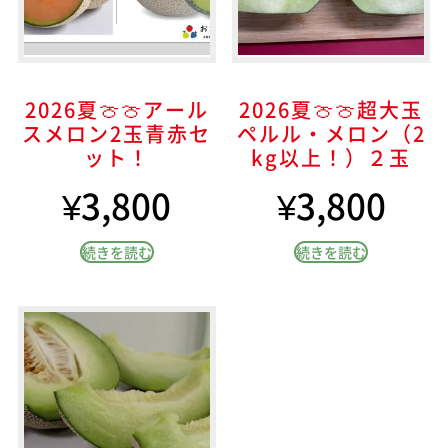
2026夏🍈🍈アール
2026夏🍈🍈超大玉
スメロン2玉青赤セ
ペルル・メロン（2
ット！
kg以上！）２玉
¥
3,800
¥
3,800
続きを読む
続きを読む