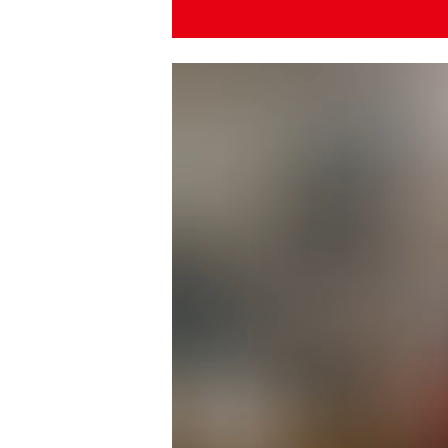
動
画
プ
レ
ー
ヤ
ー