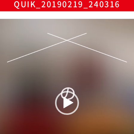
QUIK_20190219_240316